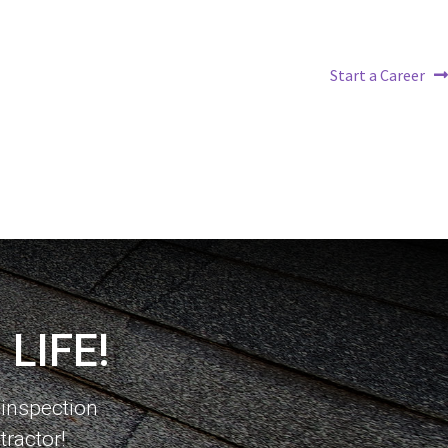
Start a Career
LIFE!
f inspection
ractor!