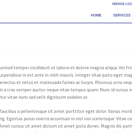
SERVICE LO
HOME
SERVICES
usmod tempor incididunt ut labore et dolore magna aliqua. Vel frin
 suspendisse in est ante in nibh mauris. Integer vitae justo eget 
enectus et netus et malesuada fames ac turpis. Rhoncus urna neque 
lis a cras semper auctor neque vitae tempus quam. Nunc id cursus 
tur vitae nunc sed velit dignissim sodales ut.
 faucibus a pellentesque sit amet porttitor eget dolor. Varius morb
ng. Egestas purus viverra accumsan in nisl nisi scelerisque. Vitae 
Amet cursus sit amet dictum sit amet justo donec. Magnis dis part