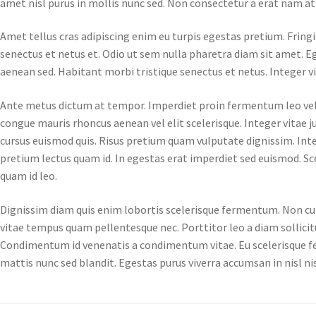
amet nisl purus in mollis nunc sed. Non consectetur a erat nam at 
Amet tellus cras adipiscing enim eu turpis egestas pretium. Fringi
senectus et netus et. Odio ut sem nulla pharetra diam sit amet. Eg
aenean sed. Habitant morbi tristique senectus et netus. Integer 
Ante metus dictum at tempor. Imperdiet proin fermentum leo vel or
congue mauris rhoncus aenean vel elit scelerisque. Integer vitae 
cursus euismod quis. Risus pretium quam vulputate dignissim. Inte
pretium lectus quam id. In egestas erat imperdiet sed euismod. Sc
quam id leo.
Dignissim diam quis enim lobortis scelerisque fermentum. Non cur
vitae tempus quam pellentesque nec. Porttitor leo a diam sollicitu
Condimentum id venenatis a condimentum vitae. Eu scelerisque fel
mattis nunc sed blandit. Egestas purus viverra accumsan in nisl ni