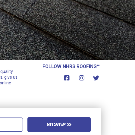
FOLLOW NHRS ROOFING™
quality
s, give us
online
SIGNUP