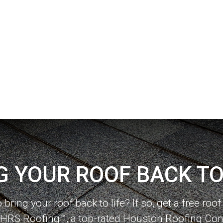
G YOUR ROOF BACK TO 
to bring your roof back to life? If so, get a free roo
HRS Roofing™, a top-rated Houston Roofing Cont