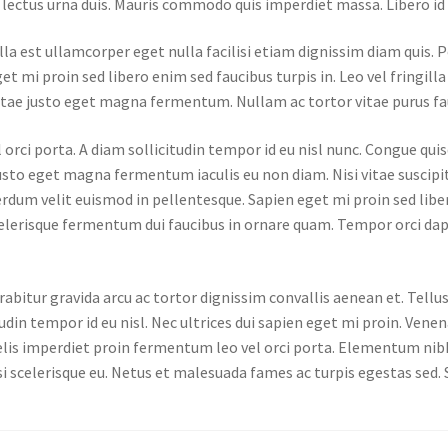
lectus urna duis. Mauris commodo quis imperdiet massa. Libero id f
lla est ullamcorper eget nulla facilisi etiam dignissim diam quis.
et mi proin sed libero enim sed faucibus turpis in. Leo vel fringi
vitae justo eget magna fermentum. Nullam ac tortor vitae purus fa
ci porta. A diam sollicitudin tempor id eu nisl nunc. Congue quisq
justo eget magna fermentum iaculis eu non diam. Nisi vitae suscip
rdum velit euismod in pellentesque. Sapien eget mi proin sed liber
elerisque fermentum dui faucibus in ornare quam. Tempor orci dapib
abitur gravida arcu ac tortor dignissim convallis aenean et. Tel
din tempor id eu nisl. Nec ultrices dui sapien eget mi proin. Venen
is imperdiet proin fermentum leo vel orci porta. Elementum nibh t
si scelerisque eu. Netus et malesuada fames ac turpis egestas sed. 