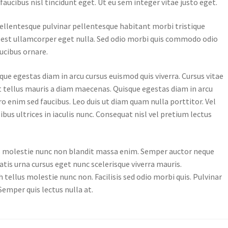
aucibus nisl tincidunt eget. Ut eu sem integer vitae justo eget.
 Pellentesque pulvinar pellentesque habitant morbi tristique
lla est ullamcorper eget nulla. Sed odio morbi quis commodo odio
ucibus ornare.
ue egestas diam in arcu cursus euismod quis viverra. Cursus vitae
it tellus mauris a diam maecenas. Quisque egestas diam in arcu
o enim sed faucibus. Leo duis ut diam quam nulla porttitor. Vel
us ultrices in iaculis nunc. Consequat nisl vel pretium lectus
lus molestie nunc non blandit massa enim. Semper auctor neque
atis urna cursus eget nunc scelerisque viverra mauris.
ellus molestie nunc non. Facilisis sed odio morbi quis. Pulvinar
Semper quis lectus nulla at.