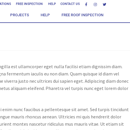
CATIONS
FREE INSPECTION
HELP
CONTACT US
PROJECTS
HELP
FREE ROOF INSPECTION
gilla est ullamcorper eget nulla facilisi etiam dignissim diam.
magna fermentum iaculis eu non diam. Quam quisque id diam vel
viverra justo nec ultrices dui sapien eget. Adipiscing diam donec
metus aliquam eleifend. Pharetra vel turpis nunc eget lorem dolor
i enim nunc faucibus a pellentesque sit amet. Sed turpis tincidunt
congue mauris rhoncus aenean. Ultricies mi quis hendrerit dolor
urient montes nascetur ridiculus mus mauris vitae. Ut etiam sit