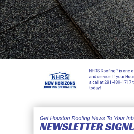
NHRS Roofing™ is one o
and service. If your Hou
a call at 281-489-1717 t
today!
Get Houston Roofing News To Your Inb
NEWSLETTER SIGN