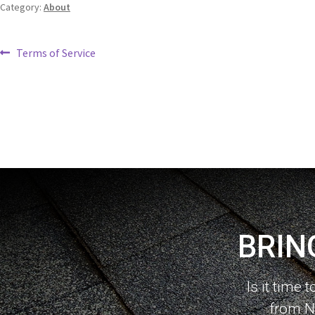
Category:
About
Terms of Service
BRIN
Is it time 
from N