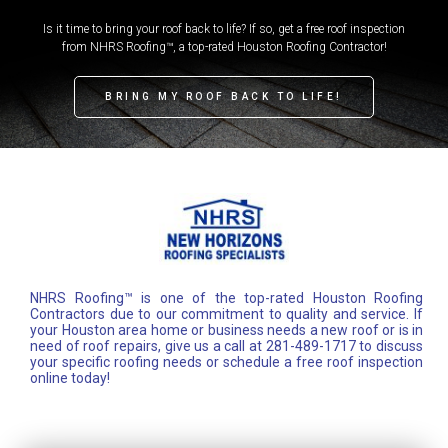
Is it time to bring your roof back to life? If so, get a free roof inspection
from NHRS Roofing™, a top-rated Houston Roofing Contractor!
BRING MY ROOF BACK TO LIFE!
NHRS Roofing™ is one of the top-rated Houston Roofing
Contractors due to our commitment to quality and service. If
your Houston area home or business needs a new roof or is in
need of roof repairs, give us a call at 281-489-1717 to discuss
your specific roofing needs or schedule a free roof inspection
online today!