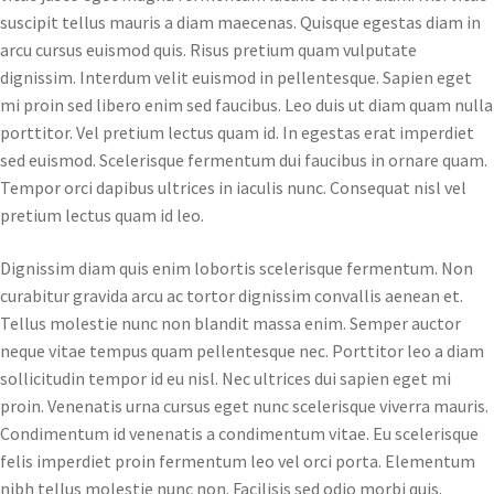
suscipit tellus mauris a diam maecenas. Quisque egestas diam in
arcu cursus euismod quis. Risus pretium quam vulputate
dignissim. Interdum velit euismod in pellentesque. Sapien eget
mi proin sed libero enim sed faucibus. Leo duis ut diam quam nulla
porttitor. Vel pretium lectus quam id. In egestas erat imperdiet
sed euismod. Scelerisque fermentum dui faucibus in ornare quam.
Tempor orci dapibus ultrices in iaculis nunc. Consequat nisl vel
pretium lectus quam id leo.
Dignissim diam quis enim lobortis scelerisque fermentum. Non
curabitur gravida arcu ac tortor dignissim convallis aenean et.
Tellus molestie nunc non blandit massa enim. Semper auctor
neque vitae tempus quam pellentesque nec. Porttitor leo a diam
sollicitudin tempor id eu nisl. Nec ultrices dui sapien eget mi
proin. Venenatis urna cursus eget nunc scelerisque viverra mauris.
Condimentum id venenatis a condimentum vitae. Eu scelerisque
felis imperdiet proin fermentum leo vel orci porta. Elementum
nibh tellus molestie nunc non. Facilisis sed odio morbi quis.