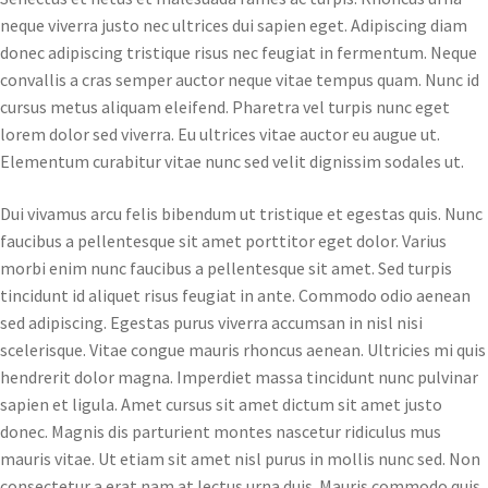
neque viverra justo nec ultrices dui sapien eget. Adipiscing diam
donec adipiscing tristique risus nec feugiat in fermentum. Neque
convallis a cras semper auctor neque vitae tempus quam. Nunc id
cursus metus aliquam eleifend. Pharetra vel turpis nunc eget
lorem dolor sed viverra. Eu ultrices vitae auctor eu augue ut.
Elementum curabitur vitae nunc sed velit dignissim sodales ut.
Dui vivamus arcu felis bibendum ut tristique et egestas quis. Nunc
faucibus a pellentesque sit amet porttitor eget dolor. Varius
morbi enim nunc faucibus a pellentesque sit amet. Sed turpis
tincidunt id aliquet risus feugiat in ante. Commodo odio aenean
sed adipiscing. Egestas purus viverra accumsan in nisl nisi
scelerisque. Vitae congue mauris rhoncus aenean. Ultricies mi quis
hendrerit dolor magna. Imperdiet massa tincidunt nunc pulvinar
sapien et ligula. Amet cursus sit amet dictum sit amet justo
donec. Magnis dis parturient montes nascetur ridiculus mus
mauris vitae. Ut etiam sit amet nisl purus in mollis nunc sed. Non
consectetur a erat nam at lectus urna duis. Mauris commodo quis